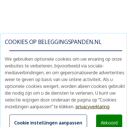
COOKIES OP
BELEGGINGSPANDEN.NL
We gebruiken optionele cookies om uw ervaring op onze
websites te verbeteren, bijvoorbeeld via sociale-
mediaverbindingen, en om gepersonaliseerde advertenties
Schrijf je nu in en ontvang wekelijks ons
weer te geven op basis van uw online activiteit. Als u
nieuwe aanbod vastgoedbeleggingen.
optionele cookies weigert, worden alleen cookies gebruikt
Nieuwsbrief
Abonneren
die nodig zijn om u de diensten te verlenen. U kunt uw
selectie wijzigen door onderaan de pagina op "Cookies
instellingen aanpassen" te klikken.
privacyverklaring
Home
Schimmelstraat 5H
1053 TA Amsterdam
Te koop
Cookie instellingen aanpassen
Akkoord
+31 (0) 30 225 31 12
Nieuws