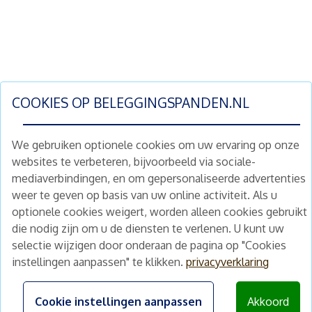
COOKIES OP
BELEGGINGSPANDEN.NL
We gebruiken optionele cookies om uw ervaring op onze
websites te verbeteren, bijvoorbeeld via sociale-
mediaverbindingen, en om gepersonaliseerde advertenties
Schrijf je nu in en ontvang wekelijks ons
weer te geven op basis van uw online activiteit. Als u
nieuwe aanbod vastgoedbeleggingen.
optionele cookies weigert, worden alleen cookies gebruikt
Nieuwsbrief
Abonneren
die nodig zijn om u de diensten te verlenen. U kunt uw
selectie wijzigen door onderaan de pagina op "Cookies
instellingen aanpassen" te klikken.
privacyverklaring
Home
Schimmelstraat 5H
1053 TA Amsterdam
Te koop
Cookie instellingen aanpassen
Akkoord
+31 (0) 30 225 31 12
Nieuws