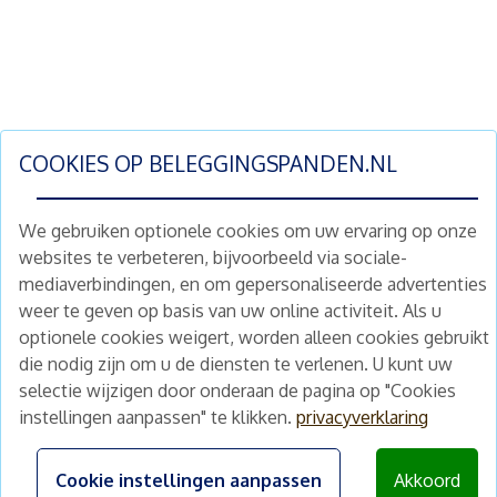
COOKIES OP
BELEGGINGSPANDEN.NL
We gebruiken optionele cookies om uw ervaring op onze
websites te verbeteren, bijvoorbeeld via sociale-
mediaverbindingen, en om gepersonaliseerde advertenties
Schrijf je nu in en ontvang wekelijks ons
weer te geven op basis van uw online activiteit. Als u
nieuwe aanbod vastgoedbeleggingen.
optionele cookies weigert, worden alleen cookies gebruikt
Nieuwsbrief
Abonneren
die nodig zijn om u de diensten te verlenen. U kunt uw
selectie wijzigen door onderaan de pagina op "Cookies
instellingen aanpassen" te klikken.
privacyverklaring
Home
Schimmelstraat 5H
1053 TA Amsterdam
Te koop
Cookie instellingen aanpassen
Akkoord
+31 (0) 30 225 31 12
Nieuws