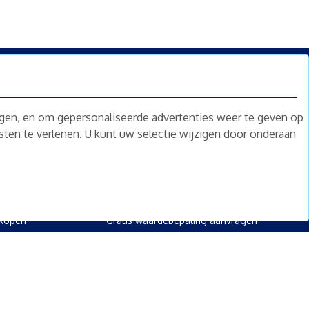
n.
Nieuwsbrief
Abonneren
ngen, en om gepersonaliseerde advertenties weer te geven op
nsten te verlenen. U kunt uw selectie wijzigen door onderaan
oed
Overig
kopen
Diensten
kopen
Gratis waardebepaling
 kopen
Gratis waardebepaling aanvragen
rpand kopen
kopen