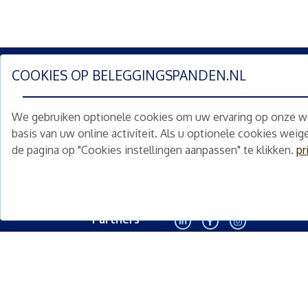
COOKIES OP
BELEGGINGSPANDEN.NL
Schrijf je nu in en ontv
We gebruiken optionele cookies om uw ervaring op onze web
Home
Schimmelstraat 5H
basis van uw online activiteit. Als u optionele cookies wei
1053 TA Amsterdam
de pagina op "Cookies instellingen aanpassen" te klikken.
pr
Te koop
+31 (0) 30 225 31 12
Nieuws
info@beleggingspanden.nl
Diensten
Partners
<
Contact