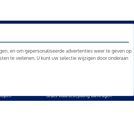
n.
Nieuwsbrief
Abonneren
ngen, en om gepersonaliseerde advertenties weer te geven op
nsten te verlenen. U kunt uw selectie wijzigen door onderaan
oed
Overig
kopen
Diensten
kopen
Gratis waardebepaling
 kopen
Gratis waardebepaling aanvragen
rpand kopen
kopen