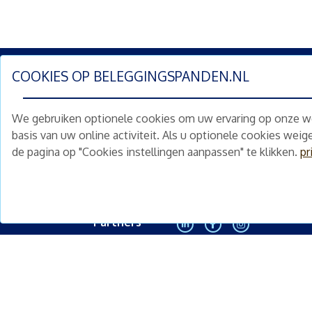
COOKIES OP
BELEGGINGSPANDEN.NL
Schrijf je nu in en ontv
We gebruiken optionele cookies om uw ervaring op onze web
Home
Schimmelstraat 5H
basis van uw online activiteit. Als u optionele cookies wei
1053 TA Amsterdam
de pagina op "Cookies instellingen aanpassen" te klikken.
pr
Te koop
+31 (0) 30 225 31 12
Nieuws
info@beleggingspanden.nl
Diensten
Partners
<
Contact