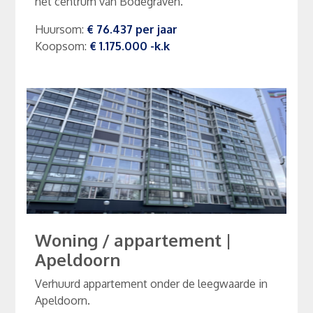
het centrum van Bodegraven.
Huursom
:
€ 76.437
per
jaar
Koopsom
:
€ 1.175.000
-k.k
Woning / appartement
|
Apeldoorn
Verhuurd appartement onder de leegwaarde in
Apeldoorn.