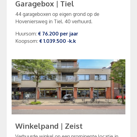
Garagebox
|
Tiel
44 garageboxen op eigen grond op de
Hoveniersweg in Tiel. 40 verhuurd.
Huursom
:
€ 76.200
per
jaar
Koopsom
:
€ 1.039.500
-k.k
Winkelpand
|
Zeist
Verhuurde winkel op een prominente locatie in