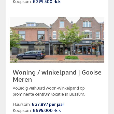
Koopsom
:
€ 299.500
-k.k
Woning / winkelpand
|
Gooise
Meren
Volledig verhuurd woon-winkelpand op
prominente centrum locatie in Bussum.
Huursom
:
€ 37.897
per
jaar
Koopsom
:
€ 595.000
-k.k