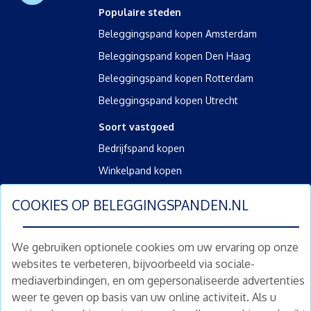
Populaire steden
Beleggingspand kopen Amsterdam
Beleggingspand kopen Den Haag
Beleggingspand kopen Rotterdam
Beleggingspand kopen Utrecht
Soort vastgoed
Bedrijfspand kopen
Winkelpand kopen
Kantoorpand kopen
COOKIES OP
BELEGGINGSPANDEN.NL
Kamerverhuurpand kopen
Horecapand kopen
We gebruiken optionele cookies om uw ervaring op onze
websites te verbeteren, bijvoorbeeld via sociale-
Overig
mediaverbindingen, en om gepersonaliseerde advertenties
Diensten
weer te geven op basis van uw online activiteit. Als u
Gratis waardebepaling