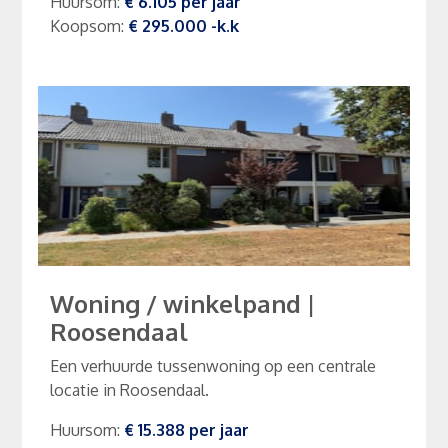
Huursom
:
€ 6.105
per
jaar
Koopsom
:
€ 295.000
-k.k
Woning / winkelpand
|
Roosendaal
Een verhuurde tussenwoning op een centrale
locatie in Roosendaal.
Huursom
:
€ 15.388
per
jaar