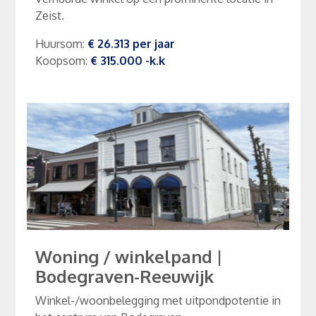
Zeist.
Huursom
:
€ 26.313
per
jaar
Koopsom
:
€ 315.000
-k.k
Woning / winkelpand
|
Bodegraven-Reeuwijk
Winkel-/woonbelegging met uitpondpotentie in