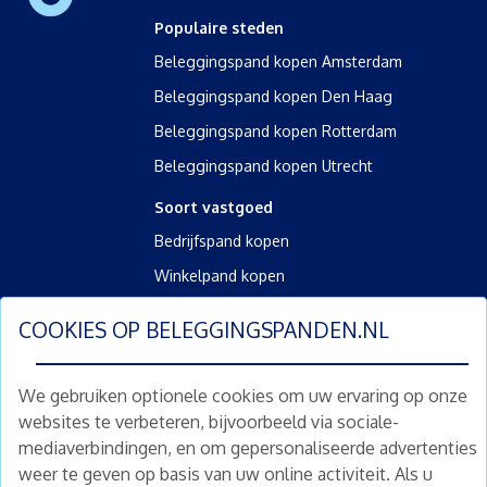
Populaire steden
Beleggingspand kopen Amsterdam
Beleggingspand kopen Den Haag
Beleggingspand kopen Rotterdam
Beleggingspand kopen Utrecht
Soort vastgoed
Bedrijfspand kopen
Winkelpand kopen
Kantoorpand kopen
COOKIES OP
BELEGGINGSPANDEN.NL
Kamerverhuurpand kopen
Horecapand kopen
We gebruiken optionele cookies om uw ervaring op onze
websites te verbeteren, bijvoorbeeld via sociale-
Overig
mediaverbindingen, en om gepersonaliseerde advertenties
Diensten
weer te geven op basis van uw online activiteit. Als u