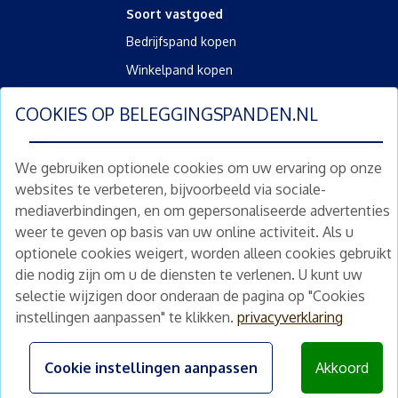
Soort vastgoed
Bedrijfspand kopen
Winkelpand kopen
Kantoorpand kopen
COOKIES OP
BELEGGINGSPANDEN.NL
Kamerverhuurpand kopen
Horecapand kopen
We gebruiken optionele cookies om uw ervaring op onze
websites te verbeteren, bijvoorbeeld via sociale-
Overig
mediaverbindingen, en om gepersonaliseerde advertenties
Diensten
weer te geven op basis van uw online activiteit. Als u
Gratis waardebepaling
optionele cookies weigert, worden alleen cookies gebruikt
die nodig zijn om u de diensten te verlenen. U kunt uw
Gratis waardebepaling aanvragen
selectie wijzigen door onderaan de pagina op "Cookies
instellingen aanpassen" te klikken.
privacyverklaring
©
2026
beleggingspanden.nl
Algemene voorwaarden
|
Privacyverklaring
|
Disclaimer
Cookie instellingen aanpassen
Akkoord