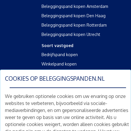
Beleggingspand kopen Amsterdam
Beleggingspand kopen Den Haag
Beleggingspand kopen Rotterdam
Beleggingspand kopen Utrecht
Soort vastgoed
Bedrijfspand kopen
Winkelpand kopen
Kantoorpand kopen
COOKIES OP
BELEGGINGSPANDEN.NL
Kamerverhuurpand kopen
Horecapand kopen
We gebruiken optionele cookies om uw ervaring op onze
websites te verbeteren, bijvoorbeeld via sociale-
Overig
mediaverbindingen, en om gepersonaliseerde advertenties
Diensten
weer te geven op basis van uw online activiteit. Als u
Gratis waardebepaling
optionele cookies weigert, worden alleen cookies gebruikt
Gratis waardebepaling aanvragen