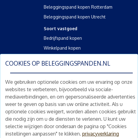
Beleggingspand kopen Rotterdam
Beleggingspand kopen Utrecht
Soort vastgoed
Bedrijfspand kopen
Winkelpand kopen
Kantoorpand kopen
COOKIES OP
BELEGGINGSPANDEN.NL
Kamerverhuurpand kopen
Horecapand kopen
We gebruiken optionele cookies om uw ervaring op onze
websites te verbeteren, bijvoorbeeld via sociale-
Overig
mediaverbindingen, en om gepersonaliseerde advertenties
Diensten
weer te geven op basis van uw online activiteit. Als u
Gratis waardebepaling
optionele cookies weigert, worden alleen cookies gebruikt
Gratis waardebepaling aanvragen
die nodig zijn om u de diensten te verlenen. U kunt uw
selectie wijzigen door onderaan de pagina op "Cookies
instellingen aanpassen" te klikken.
privacyverklaring