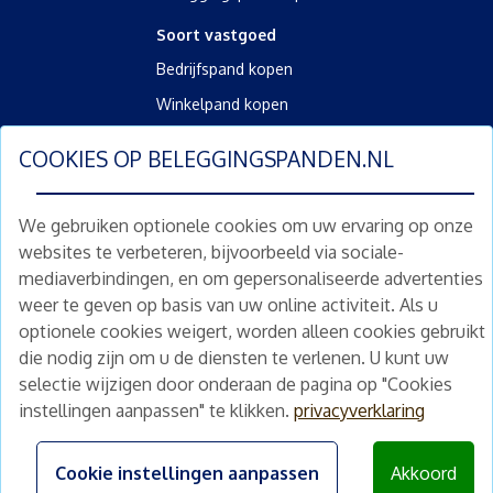
Soort vastgoed
Bedrijfspand kopen
Winkelpand kopen
Kantoorpand kopen
COOKIES OP
BELEGGINGSPANDEN.NL
Kamerverhuurpand kopen
Horecapand kopen
We gebruiken optionele cookies om uw ervaring op onze
websites te verbeteren, bijvoorbeeld via sociale-
Overig
mediaverbindingen, en om gepersonaliseerde advertenties
Diensten
weer te geven op basis van uw online activiteit. Als u
Gratis waardebepaling
optionele cookies weigert, worden alleen cookies gebruikt
Gratis waardebepaling aanvragen
die nodig zijn om u de diensten te verlenen. U kunt uw
selectie wijzigen door onderaan de pagina op "Cookies
instellingen aanpassen" te klikken.
privacyverklaring
©
2026
beleggingspanden.nl
Algemene voorwaarden
|
Privacyverklaring
|
Disclaimer
Cookie instellingen aanpassen
Akkoord