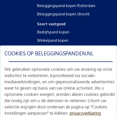
Beleggingspand kopen Rotterdam
Beleggingspand kopen Utrecht
Soort vastgoed
Bedrijfspand kopen
Winkelpand kopen
Kantoorpand kopen
COOKIES OP
BELEGGINGSPANDEN.NL
Kamerverhuurpand kopen
Horecapand kopen
We gebruiken optionele cookies om uw ervaring op onze
websites te verbeteren, bijvoorbeeld via sociale-
Overig
mediaverbindingen, en om gepersonaliseerde advertenties
Diensten
weer te geven op basis van uw online activiteit. Als u
Gratis waardebepaling
optionele cookies weigert, worden alleen cookies gebruikt
die nodig zijn om u de diensten te verlenen. U kunt uw
Gratis waardebepaling aanvragen
selectie wijzigen door onderaan de pagina op "Cookies
instellingen aanpassen" te klikken.
privacyverklaring