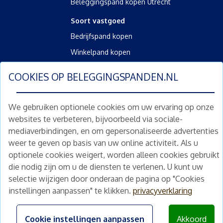
Beleggingspand kopen Utrecht
Soort vastgoed
Bedrijfspand kopen
Winkelpand kopen
Kantoorpand kopen
COOKIES OP
BELEGGINGSPANDEN.NL
Kamerverhuurpand kopen
Horecapand kopen
We gebruiken optionele cookies om uw ervaring op onze
websites te verbeteren, bijvoorbeeld via sociale-
Overig
mediaverbindingen, en om gepersonaliseerde advertenties
Diensten
weer te geven op basis van uw online activiteit. Als u
Gratis waardebepaling
optionele cookies weigert, worden alleen cookies gebruikt
Gratis waardebepaling aanvragen
die nodig zijn om u de diensten te verlenen. U kunt uw
selectie wijzigen door onderaan de pagina op "Cookies
instellingen aanpassen" te klikken.
privacyverklaring
©
2026
beleggingspanden.nl
Algemene voorwaarden
|
Privacyverklaring
|
Disclaimer
Cookie instellingen aanpassen
Akkoord