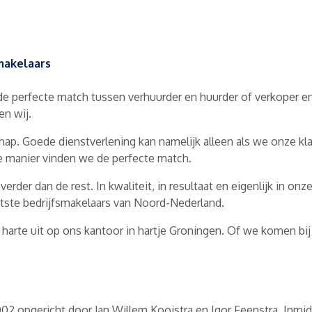
makelaars
 de perfecte match tussen verhuurder en huurder of verkoper en
en wij.
ap. Goede dienstverlening kan namelijk alleen als we onze kl
ie manier vinden we de perfecte match.
rder dan de rest. In kwaliteit, in resultaat en eigenlijk in on
ootste bedrijfsmakelaars van Noord-Nederland.
harte uit op ons kantoor in hartje Groningen. Of we komen bi
002 opgericht door Jan Willem Kooistra en Igor Feenstra. Inmid