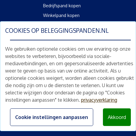
Bedrijfspand kopen
Winkelpand kopen
Kantoorpand kopen
COOKIES OP
BELEGGINGSPANDEN.NL
Kamerverhuurpand kopen
Horecapand kopen
We gebruiken optionele cookies om uw ervaring op onze
websites te verbeteren, bijvoorbeeld via sociale-
Overig
mediaverbindingen, en om gepersonaliseerde advertenties
Diensten
weer te geven op basis van uw online activiteit. Als u
Gratis waardebepaling
optionele cookies weigert, worden alleen cookies gebruikt
Gratis waardebepaling aanvragen
die nodig zijn om u de diensten te verlenen. U kunt uw
selectie wijzigen door onderaan de pagina op "Cookies
instellingen aanpassen" te klikken.
privacyverklaring
©
2026
beleggingspanden.nl
Algemene voorwaarden
|
Privacyverklaring
|
Disclaimer
Cookie instellingen aanpassen
Akkoord