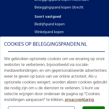
Beleggingspand kopen Utrecht
Soort vastgoed
Bedrijfspand kopen
Winkelpand kopen
Kantoorpand kopen
COOKIES OP
BELEGGINGSPANDEN.NL
Kamerverhuurpand kopen
Horecapand kopen
We gebruiken optionele cookies om uw ervaring op onze
websites te verbeteren, bijvoorbeeld via sociale-
Overig
mediaverbindingen, en om gepersonaliseerde advertenties
Diensten
weer te geven op basis van uw online activiteit. Als u
Gratis waardebepaling
optionele cookies weigert, worden alleen cookies gebruikt
die nodig zijn om u de diensten te verlenen. U kunt uw
Gratis waardebepaling aanvragen
selectie wijzigen door onderaan de pagina op "Cookies
instellingen aanpassen" te klikken.
privacyverklaring
©
2026
beleggingspanden.nl