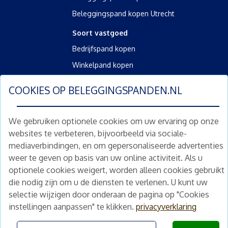
Beleggingspand kopen Utrecht
Soort vastgoed
Bedrijfspand kopen
Winkelpand kopen
Kantoorpand kopen
COOKIES OP
BELEGGINGSPANDEN.NL
Kamerverhuurpand kopen
Horecapand kopen
We gebruiken optionele cookies om uw ervaring op onze
websites te verbeteren, bijvoorbeeld via sociale-
Overig
mediaverbindingen, en om gepersonaliseerde advertenties
Diensten
weer te geven op basis van uw online activiteit. Als u
Gratis waardebepaling
optionele cookies weigert, worden alleen cookies gebruikt
die nodig zijn om u de diensten te verlenen. U kunt uw
Gratis waardebepaling aanvragen
selectie wijzigen door onderaan de pagina op "Cookies
instellingen aanpassen" te klikken.
privacyverklaring
©
2026
beleggingspanden.nl