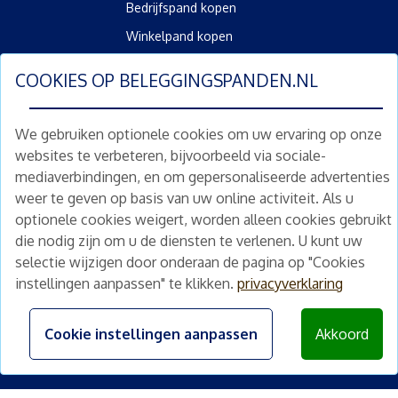
Bedrijfspand kopen
Winkelpand kopen
Kantoorpand kopen
COOKIES OP
BELEGGINGSPANDEN.NL
Kamerverhuurpand kopen
Horecapand kopen
We gebruiken optionele cookies om uw ervaring op onze
websites te verbeteren, bijvoorbeeld via sociale-
Overig
mediaverbindingen, en om gepersonaliseerde advertenties
Diensten
weer te geven op basis van uw online activiteit. Als u
Gratis waardebepaling
optionele cookies weigert, worden alleen cookies gebruikt
die nodig zijn om u de diensten te verlenen. U kunt uw
Gratis waardebepaling aanvragen
selectie wijzigen door onderaan de pagina op "Cookies
instellingen aanpassen" te klikken.
privacyverklaring
©
2026
beleggingspanden.nl
Algemene voorwaarden
|
Privacyverklaring
|
Disclaimer
Cookie instellingen aanpassen
Akkoord