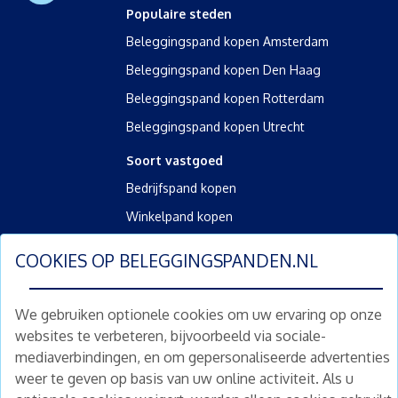
Populaire steden
Beleggingspand kopen Amsterdam
Beleggingspand kopen Den Haag
Beleggingspand kopen Rotterdam
Beleggingspand kopen Utrecht
Soort vastgoed
Bedrijfspand kopen
Winkelpand kopen
Kantoorpand kopen
COOKIES OP
BELEGGINGSPANDEN.NL
Kamerverhuurpand kopen
Horecapand kopen
We gebruiken optionele cookies om uw ervaring op onze
websites te verbeteren, bijvoorbeeld via sociale-
Overig
mediaverbindingen, en om gepersonaliseerde advertenties
Diensten
weer te geven op basis van uw online activiteit. Als u
Gratis waardebepaling