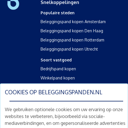
Snelkoppelingen
Populaire steden
Beleggingspand kopen Amsterdam
Beleggingspand kopen Den Haag
Beleggingspand kopen Rotterdam
Beleggingspand kopen Utrecht
Soort vastgoed
Bedrijfspand kopen
Winkelpand kopen
Kantoorpand kopen
COOKIES OP
BELEGGINGSPANDEN.NL
Kamerverhuurpand kopen
Horecapand kopen
We gebruiken optionele cookies om uw ervaring op onze
websites te verbeteren, bijvoorbeeld via sociale-
Overig
mediaverbindingen, en om gepersonaliseerde advertenties
Diensten