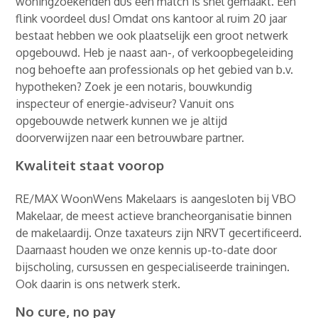
woningzoekenden dus een match is snel gemaakt. Een
flink voordeel dus! Omdat ons kantoor al ruim 20 jaar
bestaat hebben we ook plaatselijk een groot netwerk
opgebouwd. Heb je naast aan-, of verkoopbegeleiding
nog behoefte aan professionals op het gebied van b.v.
hypotheken? Zoek je een notaris, bouwkundig
inspecteur of energie-adviseur? Vanuit ons
opgebouwde netwerk kunnen we je altijd
doorverwijzen naar een betrouwbare partner.
Kwaliteit staat voorop
RE/MAX WoonWens Makelaars is aangesloten bij VBO
Makelaar, de meest actieve brancheorganisatie binnen
de makelaardij. Onze taxateurs zijn NRVT gecertificeerd.
Daarnaast houden we onze kennis up-to-date door
bijscholing, cursussen en gespecialiseerde trainingen.
Ook daarin is ons netwerk sterk.
No cure, no pay