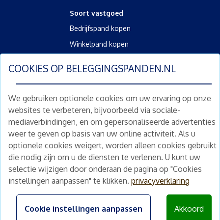
Soort vastgoed
Bedrijfspand kopen
Winkelpand kopen
Kantoorpand kopen
COOKIES OP
BELEGGINGSPANDEN.NL
Kamerverhuurpand kopen
Horecapand kopen
We gebruiken optionele cookies om uw ervaring op onze
websites te verbeteren, bijvoorbeeld via sociale-
Overig
mediaverbindingen, en om gepersonaliseerde advertenties
Diensten
weer te geven op basis van uw online activiteit. Als u
Gratis waardebepaling
optionele cookies weigert, worden alleen cookies gebruikt
Gratis waardebepaling aanvragen
die nodig zijn om u de diensten te verlenen. U kunt uw
selectie wijzigen door onderaan de pagina op "Cookies
instellingen aanpassen" te klikken.
privacyverklaring
©
2026
beleggingspanden.nl
Algemene voorwaarden
|
Privacyverklaring
|
Disclaimer
Cookie instellingen aanpassen
Akkoord