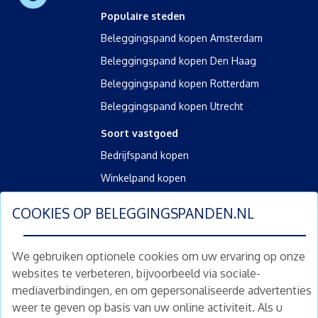
Populaire steden
Beleggingspand kopen Amsterdam
Beleggingspand kopen Den Haag
Beleggingspand kopen Rotterdam
Beleggingspand kopen Utrecht
Soort vastgoed
Bedrijfspand kopen
Winkelpand kopen
Kantoorpand kopen
COOKIES OP
BELEGGINGSPANDEN.NL
Kamerverhuurpand kopen
Horecapand kopen
We gebruiken optionele cookies om uw ervaring op onze
websites te verbeteren, bijvoorbeeld via sociale-
Overig
mediaverbindingen, en om gepersonaliseerde advertenties
Diensten
weer te geven op basis van uw online activiteit. Als u
Gratis waardebepaling