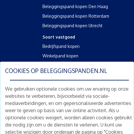
Beleggingspand kopen Den Haag
Beleggingspand kopen Rotterdam
Beleggingspand kopen Utrecht
Soort vastgoed
Bedrijfspand kopen
Winkelpand kopen
Kantoorpand kopen
COOKIES OP
BELEGGINGSPANDEN.NL
Kamerverhuurpand kopen
Horecapand kopen
We gebruiken optionele cookies om uw ervaring op onze
websites te verbeteren, bijvoorbeeld via sociale-
Overig
mediaverbindingen, en om gepersonaliseerde advertenties
Diensten
weer te geven op basis van uw online activiteit. Als u
Gratis waardebepaling
optionele cookies weigert, worden alleen cookies gebruikt
Gratis waardebepaling aanvragen
die nodig zijn om u de diensten te verlenen. U kunt uw
selectie wijzigen door onderaan de pagina op "Cookies