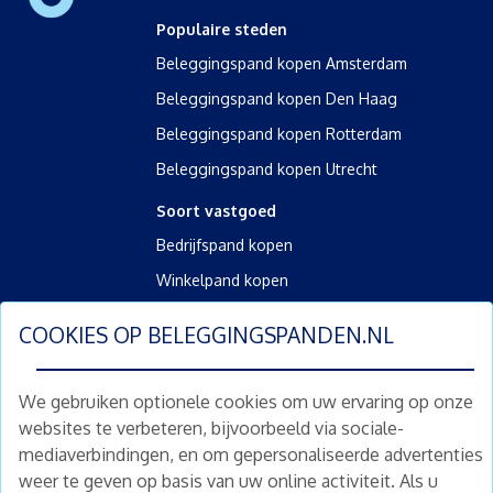
Populaire steden
Beleggingspand kopen Amsterdam
Beleggingspand kopen Den Haag
Beleggingspand kopen Rotterdam
Beleggingspand kopen Utrecht
Soort vastgoed
Bedrijfspand kopen
Winkelpand kopen
Kantoorpand kopen
COOKIES OP
BELEGGINGSPANDEN.NL
Kamerverhuurpand kopen
Horecapand kopen
We gebruiken optionele cookies om uw ervaring op onze
websites te verbeteren, bijvoorbeeld via sociale-
Overig
mediaverbindingen, en om gepersonaliseerde advertenties
Diensten
weer te geven op basis van uw online activiteit. Als u