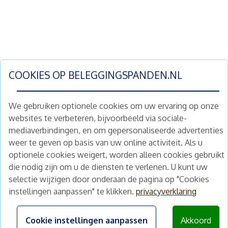
COOKIES OP
BELEGGINGSPANDEN.NL
We gebruiken optionele cookies om uw ervaring op onze
websites te verbeteren, bijvoorbeeld via sociale-
mediaverbindingen, en om gepersonaliseerde advertenties
Schrijf je nu in en ontvang wekelijks ons
weer te geven op basis van uw online activiteit. Als u
nieuwe aanbod vastgoedbeleggingen.
optionele cookies weigert, worden alleen cookies gebruikt
Nieuwsbrief
Abonneren
die nodig zijn om u de diensten te verlenen. U kunt uw
selectie wijzigen door onderaan de pagina op "Cookies
instellingen aanpassen" te klikken.
privacyverklaring
Home
Schimmelstraat 5H
1053 TA Amsterdam
Te koop
Cookie instellingen aanpassen
Akkoord
+31 (0) 30 225 31 12
Nieuws