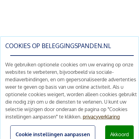
COOKIES OP
BELEGGINGSPANDEN.NL
We gebruiken optionele cookies om uw ervaring op onze
websites te verbeteren, bijvoorbeeld via sociale-
mediaverbindingen, en om gepersonaliseerde advertenties
Schrijf je nu in en ontvang wekelijks ons
weer te geven op basis van uw online activiteit. Als u
nieuwe aanbod vastgoedbeleggingen.
optionele cookies weigert, worden alleen cookies gebruikt
Nieuwsbrief
Abonneren
die nodig zijn om u de diensten te verlenen. U kunt uw
selectie wijzigen door onderaan de pagina op "Cookies
instellingen aanpassen" te klikken.
privacyverklaring
Home
Schimmelstraat 5H
1053 TA Amsterdam
Te koop
Cookie instellingen aanpassen
Akkoord
+31 (0) 30 225 31 12
Nieuws