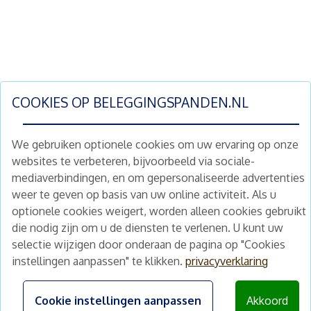
COOKIES OP
BELEGGINGSPANDEN.NL
We gebruiken optionele cookies om uw ervaring op onze
websites te verbeteren, bijvoorbeeld via sociale-
mediaverbindingen, en om gepersonaliseerde advertenties
Schrijf je nu in en ontvang wekelijks ons
weer te geven op basis van uw online activiteit. Als u
nieuwe aanbod vastgoedbeleggingen.
optionele cookies weigert, worden alleen cookies gebruikt
Nieuwsbrief
Abonneren
die nodig zijn om u de diensten te verlenen. U kunt uw
selectie wijzigen door onderaan de pagina op "Cookies
instellingen aanpassen" te klikken.
privacyverklaring
Home
Schimmelstraat 5H
1053 TA Amsterdam
Te koop
Cookie instellingen aanpassen
Akkoord
+31 (0) 30 225 31 12
Nieuws