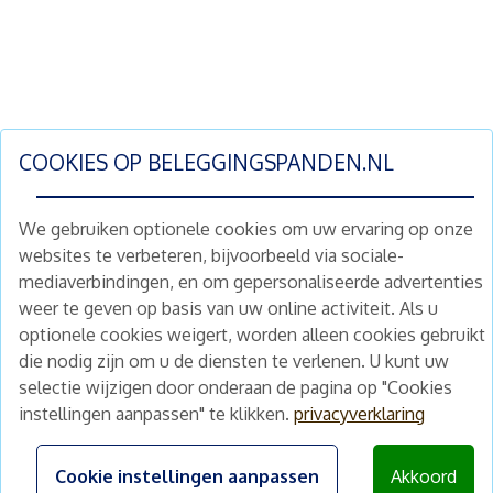
COOKIES OP
BELEGGINGSPANDEN.NL
We gebruiken optionele cookies om uw ervaring op onze
websites te verbeteren, bijvoorbeeld via sociale-
mediaverbindingen, en om gepersonaliseerde advertenties
Schrijf je nu in en ontvang wekelijks ons
weer te geven op basis van uw online activiteit. Als u
nieuwe aanbod vastgoedbeleggingen.
optionele cookies weigert, worden alleen cookies gebruikt
Nieuwsbrief
Abonneren
die nodig zijn om u de diensten te verlenen. U kunt uw
selectie wijzigen door onderaan de pagina op "Cookies
instellingen aanpassen" te klikken.
privacyverklaring
Home
Schimmelstraat 5H
1053 TA Amsterdam
Te koop
Cookie instellingen aanpassen
Akkoord
+31 (0) 30 225 31 12
Nieuws