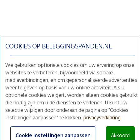
COOKIES OP
BELEGGINGSPANDEN.NL
We gebruiken optionele cookies om uw ervaring op onze
websites te verbeteren, bijvoorbeeld via sociale-
mediaverbindingen, en om gepersonaliseerde advertenties
Schrijf je nu in en ontvang wekelijks ons
weer te geven op basis van uw online activiteit. Als u
nieuwe aanbod vastgoedbeleggingen.
optionele cookies weigert, worden alleen cookies gebruikt
Nieuwsbrief
Abonneren
die nodig zijn om u de diensten te verlenen. U kunt uw
selectie wijzigen door onderaan de pagina op "Cookies
instellingen aanpassen" te klikken.
privacyverklaring
Home
Schimmelstraat 5H
1053 TA Amsterdam
Te koop
Cookie instellingen aanpassen
Akkoord
+31 (0) 30 225 31 12
Nieuws