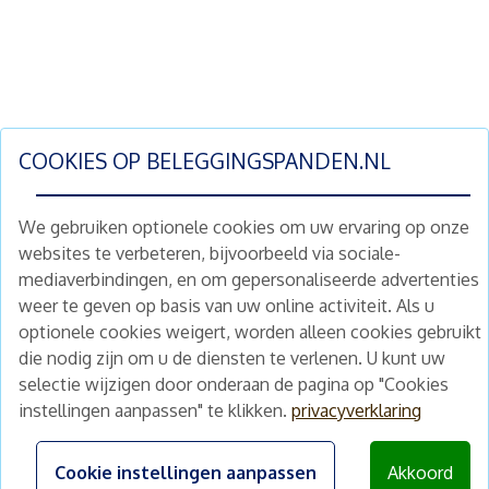
COOKIES OP
BELEGGINGSPANDEN.NL
We gebruiken optionele cookies om uw ervaring op onze
websites te verbeteren, bijvoorbeeld via sociale-
mediaverbindingen, en om gepersonaliseerde advertenties
Schrijf je nu in en ontvang wekelijks ons
weer te geven op basis van uw online activiteit. Als u
nieuwe aanbod vastgoedbeleggingen.
optionele cookies weigert, worden alleen cookies gebruikt
Nieuwsbrief
Abonneren
die nodig zijn om u de diensten te verlenen. U kunt uw
selectie wijzigen door onderaan de pagina op "Cookies
instellingen aanpassen" te klikken.
privacyverklaring
Home
Schimmelstraat 5H
1053 TA Amsterdam
Te koop
Cookie instellingen aanpassen
Akkoord
+31 (0) 30 225 31 12
Nieuws