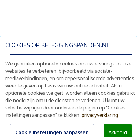
COOKIES OP
BELEGGINGSPANDEN.NL
We gebruiken optionele cookies om uw ervaring op onze
websites te verbeteren, bijvoorbeeld via sociale-
mediaverbindingen, en om gepersonaliseerde advertenties
Schrijf je nu in en ontvang wekelijks ons
weer te geven op basis van uw online activiteit. Als u
nieuwe aanbod vastgoedbeleggingen.
optionele cookies weigert, worden alleen cookies gebruikt
Nieuwsbrief
Abonneren
die nodig zijn om u de diensten te verlenen. U kunt uw
selectie wijzigen door onderaan de pagina op "Cookies
instellingen aanpassen" te klikken.
privacyverklaring
Home
Schimmelstraat 5H
1053 TA Amsterdam
Te koop
Cookie instellingen aanpassen
Akkoord
+31 (0) 30 225 31 12
Nieuws