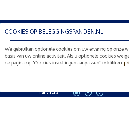
COOKIES OP
BELEGGINGSPANDEN.NL
Schrijf je nu in en ontv
We gebruiken optionele cookies om uw ervaring op onze web
Home
Schimmelstraat 5H
basis van uw online activiteit. Als u optionele cookies wei
1053 TA Amsterdam
de pagina op "Cookies instellingen aanpassen" te klikken.
pr
Te koop
+31 (0) 30 225 31 12
Nieuws
info@beleggingspanden.nl
Diensten
Partners
<
Contact