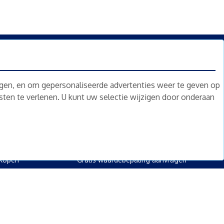
n.
Nieuwsbrief
Abonneren
ngen, en om gepersonaliseerde advertenties weer te geven op
nsten te verlenen. U kunt uw selectie wijzigen door onderaan
oed
Overig
kopen
Diensten
kopen
Gratis waardebepaling
 kopen
Gratis waardebepaling aanvragen
rpand kopen
kopen