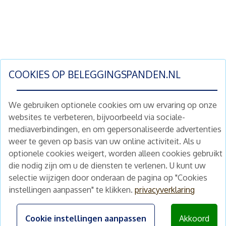
COOKIES OP
BELEGGINGSPANDEN.NL
We gebruiken optionele cookies om uw ervaring op onze
websites te verbeteren, bijvoorbeeld via sociale-
mediaverbindingen, en om gepersonaliseerde advertenties
Schrijf je nu in en ontvang wekelijks ons
weer te geven op basis van uw online activiteit. Als u
nieuwe aanbod vastgoedbeleggingen.
optionele cookies weigert, worden alleen cookies gebruikt
Nieuwsbrief
Abonneren
die nodig zijn om u de diensten te verlenen. U kunt uw
selectie wijzigen door onderaan de pagina op "Cookies
instellingen aanpassen" te klikken.
privacyverklaring
Home
Schimmelstraat 5H
1053 TA Amsterdam
Te koop
Cookie instellingen aanpassen
Akkoord
+31 (0) 30 225 31 12
Nieuws