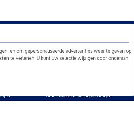
n.
Nieuwsbrief
Abonneren
ngen, en om gepersonaliseerde advertenties weer te geven op
nsten te verlenen. U kunt uw selectie wijzigen door onderaan
oed
Overig
kopen
Diensten
kopen
Gratis waardebepaling
 kopen
Gratis waardebepaling aanvragen
rpand kopen
kopen