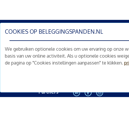
COOKIES OP
BELEGGINGSPANDEN.NL
Schrijf je nu in en ontv
We gebruiken optionele cookies om uw ervaring op onze web
Home
Schimmelstraat 5H
basis van uw online activiteit. Als u optionele cookies wei
1053 TA Amsterdam
de pagina op "Cookies instellingen aanpassen" te klikken.
pr
Te koop
+31 (0) 30 225 31 12
Nieuws
info@beleggingspanden.nl
Diensten
Partners
<
Contact