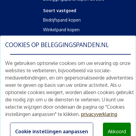
Soort vastgoed
Bedrijfspand kopen
Winkelpand kopen
Kantoorpand kopen
COOKIES OP
BELEGGINGSPANDEN.NL
Kamerverhuurpand kopen
Horecapand kopen
We gebruiken optionele cookies om uw ervaring op onze
websites te verbeteren, bijvoorbeeld via sociale-
Overig
mediaverbindingen, en om gepersonaliseerde advertenties
Diensten
weer te geven op basis van uw online activiteit. Als u
Gratis waardebepaling
optionele cookies weigert, worden alleen cookies gebruikt
die nodig zijn om u de diensten te verlenen. U kunt uw
Gratis waardebepaling aanvragen
selectie wijzigen door onderaan de pagina op "Cookies
instellingen aanpassen" te klikken.
privacyverklaring
©
2026
beleggingspanden.nl
Algemene voorwaarden
|
Privacyverklaring
|
Disclaimer
Cookie instellingen aanpassen
Akkoord