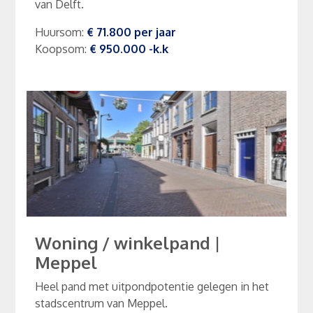
van Delft.
Huursom
:
€ 71.800
per
jaar
Koopsom
:
€ 950.000
-k.k
Woning / winkelpand
|
Meppel
Heel pand met uitpondpotentie gelegen in het
stadscentrum van Meppel.