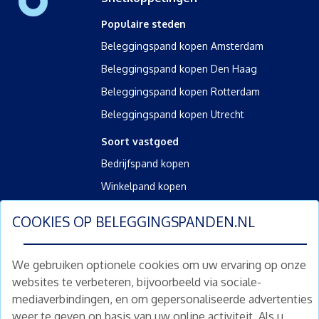
Populaire steden
Beleggingspand kopen Amsterdam
Beleggingspand kopen Den Haag
Beleggingspand kopen Rotterdam
Beleggingspand kopen Utrecht
Soort vastgoed
Bedrijfspand kopen
Winkelpand kopen
Kantoorpand kopen
COOKIES OP
BELEGGINGSPANDEN.NL
Kamerverhuurpand kopen
Horecapand kopen
We gebruiken optionele cookies om uw ervaring op onze
websites te verbeteren, bijvoorbeeld via sociale-
Overig
mediaverbindingen, en om gepersonaliseerde advertenties
Diensten
weer te geven op basis van uw online activiteit. Als u