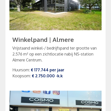
Winkelpand
|
Almere
Vrijstaand winkel-/ bedrijfspand ter grootte van
2.576 m² op een zichtlocatie nabij NS-station
Almere Centrum.
Huursom
:
€ 177.744
per
jaar
Koopsom
:
€ 2.750.000
-k.k