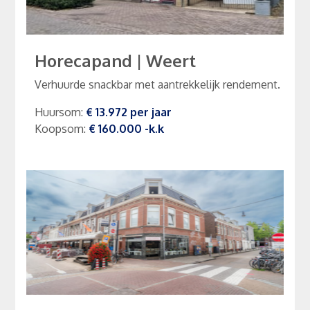
Horecapand
|
Weert
Verhuurde snackbar met aantrekkelijk rendement.
Huursom
:
€ 13.972
per
jaar
Koopsom
:
€ 160.000
-k.k