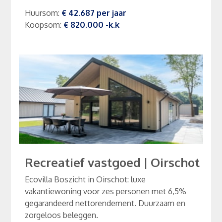
Huursom
:
€ 42.687
per
jaar
Koopsom
:
€ 820.000
-k.k
Recreatief vastgoed
|
Oirschot
Ecovilla Boszicht in Oirschot: luxe
vakantiewoning voor zes personen met 6,5%
gegarandeerd nettorendement. Duurzaam en
zorgeloos beleggen.