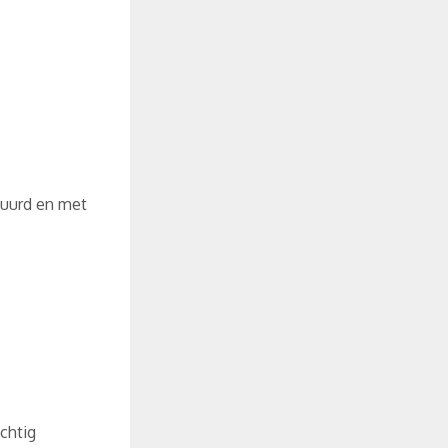
huurd en met
chtig