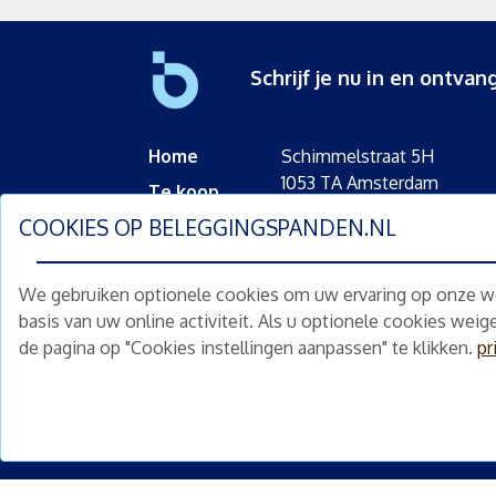
Schrijf je nu in en ontv
Home
Schimmelstraat 5H
1053 TA Amsterdam
Te koop
+31 (0) 30 225 31 12
COOKIES OP
BELEGGINGSPANDEN.NL
Nieuws
info@beleggingspanden.nl
Diensten
We gebruiken optionele cookies om uw ervaring op onze web
Partners
basis van uw online activiteit. Als u optionele cookies wei
Contact
de pagina op "Cookies instellingen aanpassen" te klikken.
pr
©
2026
be
<