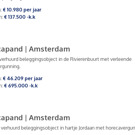
m
:
€ 10.980
per
jaar
m
:
€ 137.500
-k.k
capand
|
Amsterdam
 verhuurd beleggingsobject in de Rivierenbuurt met verleende
rgunning.
m
:
€ 46.209
per
jaar
m
:
€ 695.000
-k.k
capand
|
Amsterdam
g verhuurd beleggingsobject in hartje Jordaan met horecavergun