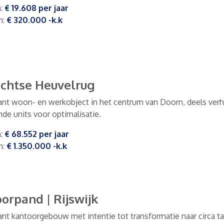
m
:
€ 19.608
per
jaar
m
:
€ 320.000
-k.k
chtse Heuvelrug
ant woon- en werkobject in het centrum van Doorn, deels ver
nde units voor optimalisatie.
m
:
€ 68.552
per
jaar
m
:
€ 1.350.000
-k.k
oorpand
|
Rijswijk
ant kantoorgebouw met intentie tot transformatie naar circa ta