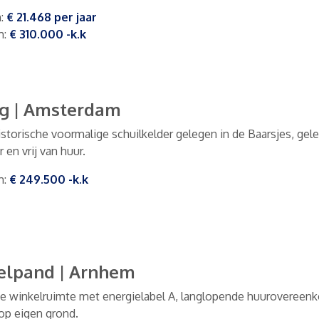
m
:
€ 21.468
per
jaar
m
:
€ 310.000
-k.k
ig
|
Amsterdam
istorische voormalige schuilkelder gelegen in de Baarsjes, gel
 en vrij van huur.
m
:
€ 249.500
-k.k
elpand
|
Arnhem
e winkelruimte met energielabel A, langlopende huurovereen
op eigen grond.