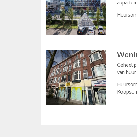
appartem
Huurso
Woni
Geheel p
van huur
Huurso
Koopso