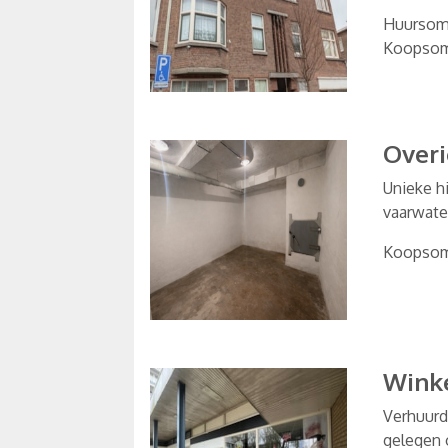
Huurso
Koopso
Over
Unieke h
vaarwater
Koopso
Wink
Verhuurd
gelegen 