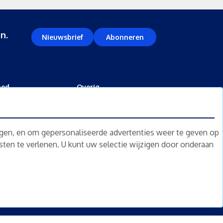
n.
Nieuwsbrief
Abonneren
oed
Overig
kopen
Diensten
kopen
Gratis waardebepaling
ngen, en om gepersonaliseerde advertenties weer te geven op
 kopen
Gratis waardebepaling aanvragen
nsten te verlenen. U kunt uw selectie wijzigen door onderaan
rpand kopen
kopen
Disclaimer