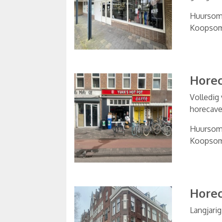
Huurso
Koopso
Hore
Volledig
horecave
Huurso
Koopso
Hore
Langjari