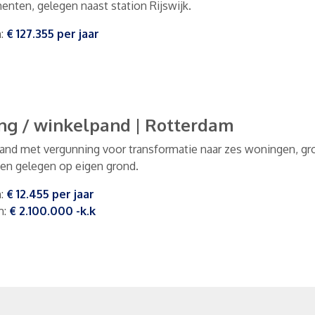
enten, gelegen naast station Rijswijk.
m
:
€ 127.355
per
jaar
ng / winkelpand
|
Rotterdam
and met vergunning voor transformatie naar zes woningen, gro
 en gelegen op eigen grond.
m
:
€ 12.455
per
jaar
m
:
€ 2.100.000
-k.k