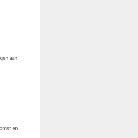
egen aan
komst en