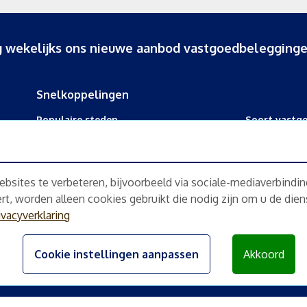
ang wekelijks ons nieuwe aanbod vastgoedbelegginge
Snelkoppelingen
Populaire steden
Soort vastg
Beleggingspand kopen Amsterdam
Bedrijfspand 
Beleggingspand kopen Den Haag
Winkelpand 
sites te verbeteren, bijvoorbeeld via sociale-mediaverbindi
Beleggingspand kopen Rotterdam
Kantoorpand
gert, worden alleen cookies gebruikt die nodig zijn om u de die
Beleggingspand kopen Utrecht
Kamerverhuu
ivacyverklaring
Horecapand 
Cookie instellingen aanpassen
Akkoord
leggingspanden.nl
|
Algemene voorwaarden
|
Privacyverklaring
|