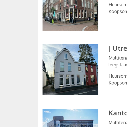
Huurso
Koopso
|
Utre
Multiten
leegstaa
Huurso
Koopso
Kant
Multiten