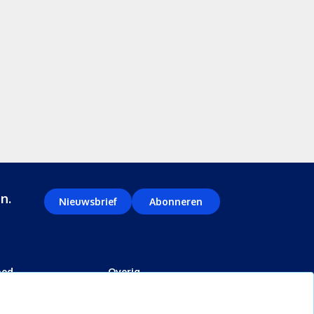
n.
Nieuwsbrief
Abonneren
oed
Overig
kopen
Diensten