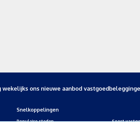
ang wekelijks ons nieuwe aanbod vastgoedbelegginge
Snelkoppelingen
Populaire steden
Soort vastg
Beleggingspand kopen Amsterdam
Bedrijfspand 