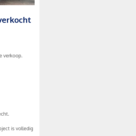
verkocht
de verkoop.
echt.
ect is volledig