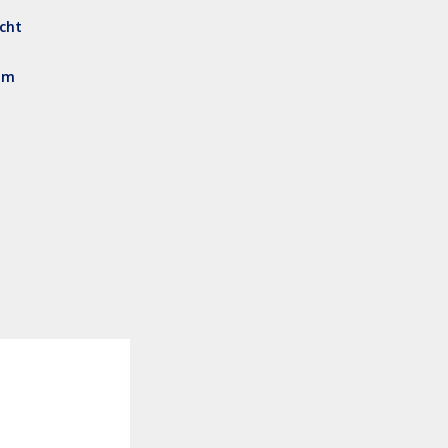
cht
am