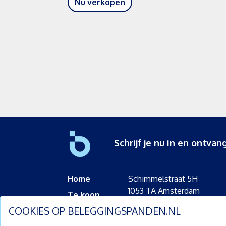
Nu verkopen
Schrijf je nu in en ontv
Home
Schimmelstraat 5H
1053 TA Amsterdam
Te koop
+31 (0) 30 225 31 12
COOKIES OP
BELEGGINGSPANDEN.NL
Nieuws
info@beleggingspanden.nl