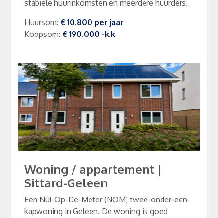
stabiele huurinkomsten en meerdere huurders.
Huursom
:
€ 10.800
per
jaar
Koopsom
:
€ 190.000
-k.k
Woning / appartement
|
Sittard-Geleen
Een Nul-Op-De-Meter (NOM) twee-onder-een-
kapwoning in Geleen. De woning is goed