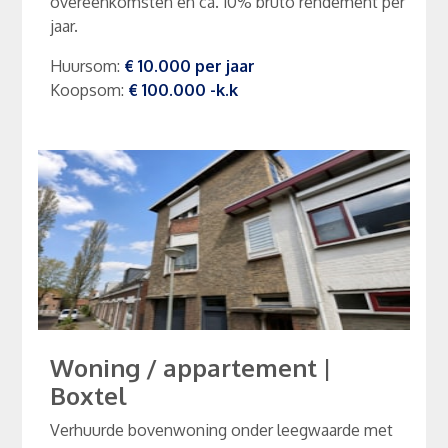
overeenkomsten en ca. 10% bruto rendement per
jaar.
Huursom
:
€ 10.000
per
jaar
Koopsom
:
€ 100.000
-k.k
Woning / appartement
|
Boxtel
Verhuurde bovenwoning onder leegwaarde met