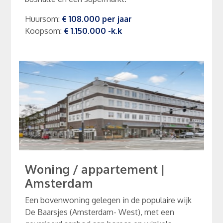
Huursom
:
€ 108.000
per
jaar
Koopsom
:
€ 1.150.000
-k.k
Woning / appartement
|
Amsterdam
Een bovenwoning gelegen in de populaire wijk
De Baarsjes (Amsterdam- West), met een