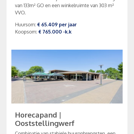
van 133m² GO en een winkelruimte van 303 m²
VVO.
Huursom
:
€ 65.409
per
jaar
Koopsom
:
€ 765.000
-k.k
Horecapand
|
Ooststellingwerf
Combinatie van stabiele huuropbrengsten, een