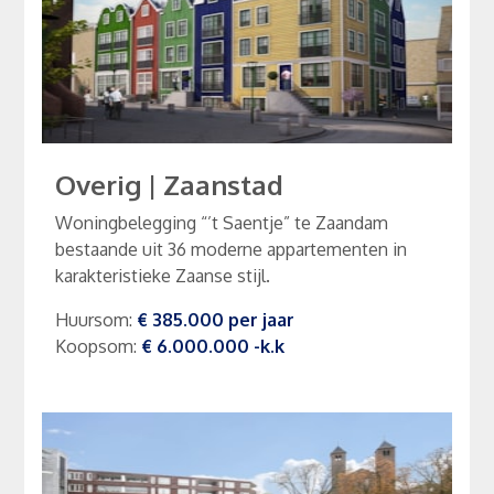
Overig
|
Zaanstad
Woningbelegging “’t Saentje” te Zaandam
bestaande uit 36 moderne appartementen in
karakteristieke Zaanse stijl.
Huursom
:
€ 385.000
per
jaar
Koopsom
:
€ 6.000.000
-k.k