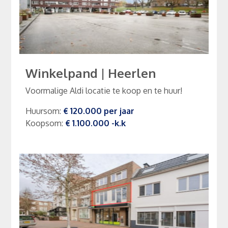
Winkelpand
|
Heerlen
Voormalige Aldi locatie te koop en te huur!
Huursom
:
€ 120.000
per
jaar
Koopsom
:
€ 1.100.000
-k.k