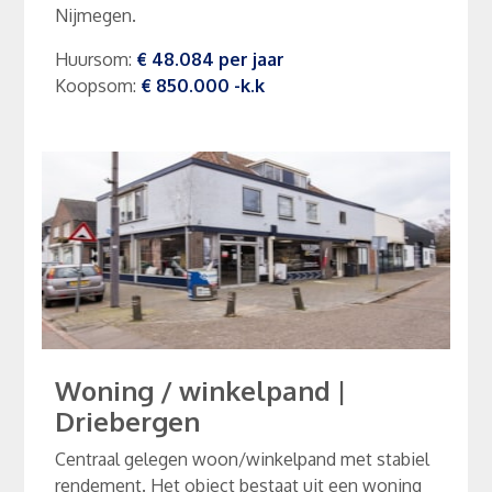
Nijmegen.
Huursom
:
€ 48.084
per
jaar
Koopsom
:
€ 850.000
-k.k
Woning / winkelpand
|
Driebergen
Centraal gelegen woon/winkelpand met stabiel
rendement. Het object bestaat uit een woning