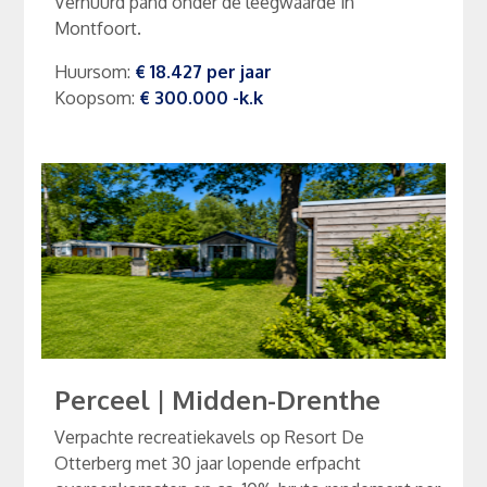
Verhuurd pand onder de leegwaarde in
Montfoort.
Huursom
:
€ 18.427
per
jaar
Koopsom
:
€ 300.000
-k.k
Perceel
|
Midden-Drenthe
Verpachte recreatiekavels op Resort De
Otterberg met 30 jaar lopende erfpacht