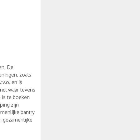
en. De
eningen, zoals
.v.o. en is
ond, waar tevens
e is te boeken
ping zijn
amenlijke pantry
en gezamenlijke