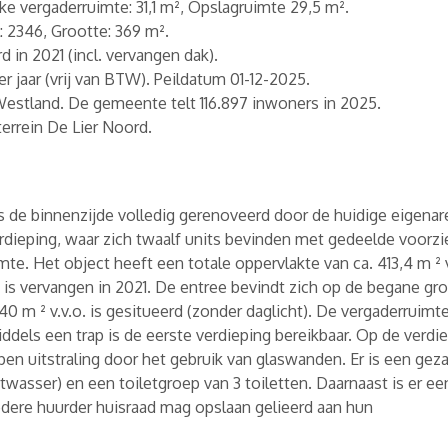
e vergaderruimte: 31,1 m², Opslagruimte 29,5 m².
: 2346, Grootte: 369 m².
 in 2021 (incl. vervangen dak).
 jaar (vrij van BTW). Peildatum 01-12-2025.
estland. De gemeente telt 116.897 inwoners in 2025.
errein De Lier Noord.
is de binnenzijde volledig gerenoveerd door de huidige eigenar
rdieping, waar zich twaalf units bevinden met gedeelde voorzi
te. Het object heeft een totale oppervlakte van ca. 413,4 m ² v
 is vervangen in 2021. De entree bevindt zich op de begane gr
0 m ² v.v.o. is gesitueerd (zonder daglicht). De vergaderruimt
dels een trap is de eerste verdieping bereikbaar. Op de verdie
en uitstraling door het gebruik van glaswanden. Er is een gez
atwasser) en een toiletgroep van 3 toiletten. Daarnaast is er e
iedere huurder huisraad mag opslaan gelieerd aan hun