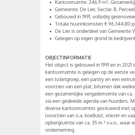
Kantoorruimte: 246,9 m², Gezamenlijk
Gemeente: De Lier, Sectie: B, Perceel
Gebouwd in 1991, volledig gerenoveerd
Totale huurinkomsten € 96.344,80 per
De Lier is onderdeel van Gemeente W
Gelegen op eigen grond te bedrijvent
OBJECTINFORMATIE
Het object is gebouwd in 1991 en in 2021 
kantoorruimte is gelegen op de eerste ve
een toiletgroep, een pantry en een eetruim
voorzien van een plat, bitumen dak welke
een gezamenlijke vergaderruimte van ca. 4
via een gedeelde agenda van huurders. Mid
diverse kantoorruimtes gesitueerd met op
(voorzien van o.a. koelkast, vriezer en va
opbergruimte van ca. 35 m ² v.v.o., waar 
onderneming.