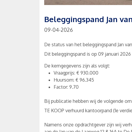
Beleggingspand Jan van
09-04-2026
De status van het beleggingspand Jan van 
Dit beleggingspand is op 09 januari 2026
De kerngegevens zijn als volgt:
Vraagprijs: € 930.000
Huursom: € 96.345
Factor: 9.70
Bij publicatie hebben wij de volgende oms
TE KOOP verhuurd kantoorpand (1e verdiep
Namens onze opdrachtgever zijn wij verh
aan de Jan van de Laarweg 12 & 16A te De