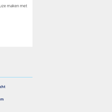
keuze maken met
cht
am