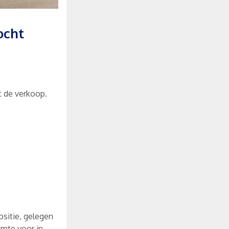
ocht
t de verkoop.
ositie, gelegen
imte voor in