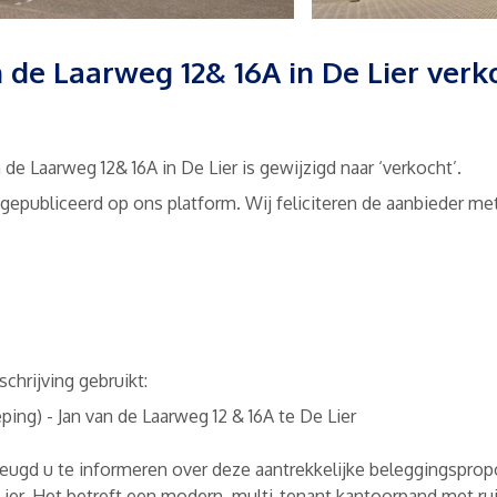
 de Laarweg 12& 16A in De Lier verk
de Laarweg 12& 16A in De Lier is gewijzigd naar ‘verkocht’.
 gepubliceerd op ons platform. Wij feliciteren de aanbieder me
chrijving gebruikt:
ing) - Jan van de Laarweg 12 & 16A te De Lier
eugd u te informeren over deze aantrekkelijke beleggingsprop
 Lier. Het betreft een modern, multi-tenant kantoorpand met ru