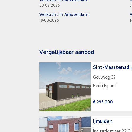
30-08-2026
2
Verkocht in Amsterdam
V
18-08-2026
1
Vergelijkbaar aanbod
Sint-Maartensdij
Geulweg 37
Bedrijfspand
€ 295.000
IJmuiden
Industriestraat 22 C