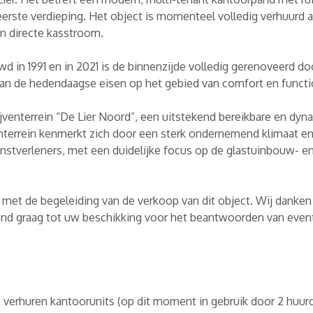
eerste verdieping. Het object is momenteel volledig verhuurd a
n directe kasstroom.
d in 1991 en in 2021 is de binnenzijde volledig gerenoveerd do
an de hedendaagse eisen op het gebied van comfort en functio
jventerrein “De Lier Noord”, een uitstekend bereikbare en dyn
venterrein kenmerkt zich door een sterk ondernemend klimaat e
nstverleners, met een duidelijke focus op de glastuinbouw- en
 met de begeleiding van de verkoop van dit object. Wij danken 
end graag tot uw beschikking voor het beantwoorden van even
 verhuren kantoorunits (op dit moment in gebruik door 2 huurd