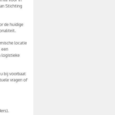
an Stichting
or de huidige
naliteit.
amische locatie
n een
 logistieke
u bij voorbaat
tuele vragen of
ers).