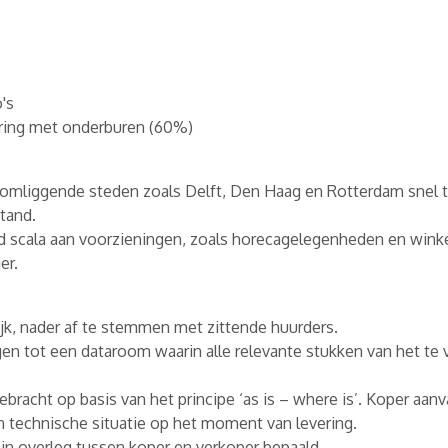
's
ring met onderburen (60%)
 omliggende steden zoals Delft, Den Haag en Rotterdam snel t
tand.
 scala aan voorzieningen, zoals horecagelegenheden en winke
er.
ijk, nader af te stemmen met zittende huurders.
jgen tot een dataroom waarin alle relevante stukken van het te
bracht op basis van het principe ‘as is – where is’. Koper aan
 en technische situatie op het moment van levering.
in overleg tussen koper en verkoper bepaald.