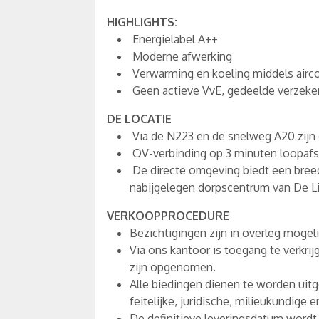
HIGHLIGHTS:
Energielabel A++
Moderne afwerking
Verwarming en koeling middels airco
Geen actieve VvE, gedeelde verzeke
DE LOCATIE
Via de N223 en de snelweg A20 zijn
OV-verbinding op 3 minuten loopafs
De directe omgeving biedt een breed
nabijgelegen dorpscentrum van De Li
VERKOOPPROCEDURE
Bezichtigingen zijn in overleg mogel
Via ons kantoor is toegang te verkri
zijn opgenomen.
Alle biedingen dienen te worden uitge
feitelijke, juridische, milieukundige
De definitieve leveringsdatum wordt 