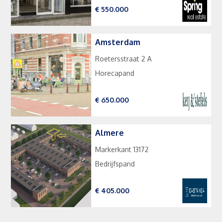
€ 550.000
Amsterdam
Roetersstraat 2 A
Horecapand
€ 650.000
Almere
Markerkant 13172
Bedrijfspand
€ 405.000