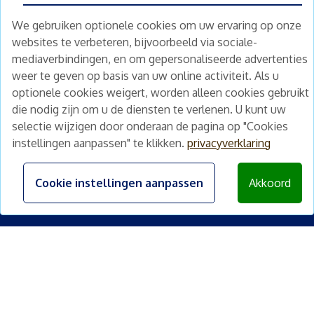
Bedrijfspand kopen
We gebruiken optionele cookies om uw ervaring op onze
websites te verbeteren, bijvoorbeeld via sociale-
Winkelpand kopen
mediaverbindingen, en om gepersonaliseerde advertenties
Kantoorpand kopen
weer te geven op basis van uw online activiteit. Als u
Kamerverhuurpand kopen
optionele cookies weigert, worden alleen cookies gebruikt
die nodig zijn om u de diensten te verlenen. U kunt uw
Horecapand kopen
selectie wijzigen door onderaan de pagina op "Cookies
Overig
instellingen aanpassen" te klikken.
privacyverklaring
Diensten
Cookie instellingen aanpassen
Akkoord
Gratis waardebepaling
Gratis waardebepaling aanvragen
<
©
2026
beleggingspanden.nl
Algemene voorwaarden
|
Privacyverklaring
|
Disclaimer