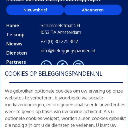
Nieuwsbrief
Abonneren
Home
Schimmelstraat 5H
1053 TA Amsterdam
Te koop
+31 (0) 30 225 31 12
Nieuws
info@beleggingspanden.nl
Diensten
Partners
Contact
COOKIES OP
BELEGGINGSPANDEN.NL
Snelkoppelingen
We gebruiken optionele cookies om uw ervaring op onze
Populaire steden
websites te verbeteren, bijvoorbeeld via sociale-
mediaverbindingen, en om gepersonaliseerde advertenties
Beleggingspand kopen Amsterdam
weer te geven op basis van uw online activiteit. Als u
Beleggingspand kopen Den Haag
optionele cookies weigert, worden alleen cookies gebruikt
Beleggingspand kopen Rotterdam
die nodig zijn om u de diensten te verlenen. U kunt uw