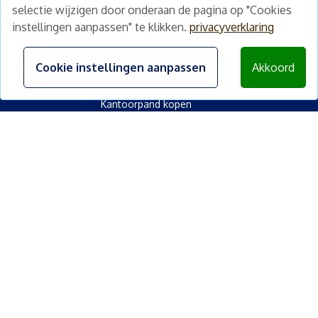
selectie wijzigen door onderaan de pagina op "Cookies
Beleggingspand kopen Utrecht
instellingen aanpassen" te klikken.
privacyverklaring
Soort vastgoed
Bedrijfspand kopen
Cookie instellingen aanpassen
Akkoord
Winkelpand kopen
Kantoorpand kopen
<
Kamerverhuurpand kopen
Horecapand kopen
Overig
Diensten
Gratis waardebepaling
Gratis waardebepaling aanvragen
©
2026
beleggingspanden.nl
Algemene voorwaarden
|
Privacyverklaring
|
Disclaimer