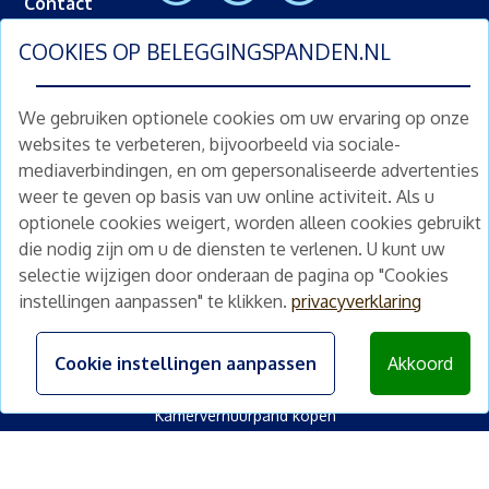
Contact
COOKIES OP
BELEGGINGSPANDEN.NL
Snelkoppelingen
Populaire steden
We gebruiken optionele cookies om uw ervaring op onze
Beleggingspand kopen Amsterdam
websites te verbeteren, bijvoorbeeld via sociale-
Beleggingspand kopen Den Haag
mediaverbindingen, en om gepersonaliseerde advertenties
weer te geven op basis van uw online activiteit. Als u
Beleggingspand kopen Rotterdam
optionele cookies weigert, worden alleen cookies gebruikt
Beleggingspand kopen Utrecht
die nodig zijn om u de diensten te verlenen. U kunt uw
selectie wijzigen door onderaan de pagina op "Cookies
Soort vastgoed
instellingen aanpassen" te klikken.
privacyverklaring
Bedrijfspand kopen
Winkelpand kopen
Cookie instellingen aanpassen
Akkoord
Kantoorpand kopen
Kamerverhuurpand kopen
<
Horecapand kopen