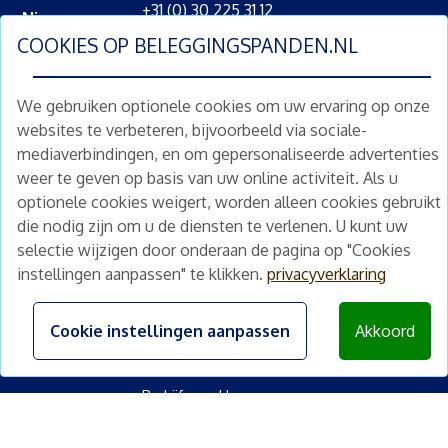
+31 (0) 30 225 31 12
Nieuws
info@beleggingspanden.nl
COOKIES OP
BELEGGINGSPANDEN.NL
Diensten
Partners
We gebruiken optionele cookies om uw ervaring op onze
Contact
websites te verbeteren, bijvoorbeeld via sociale-
mediaverbindingen, en om gepersonaliseerde advertenties
Snelkoppelingen
weer te geven op basis van uw online activiteit. Als u
Populaire steden
optionele cookies weigert, worden alleen cookies gebruikt
die nodig zijn om u de diensten te verlenen. U kunt uw
Beleggingspand kopen Amsterdam
selectie wijzigen door onderaan de pagina op "Cookies
Beleggingspand kopen Den Haag
instellingen aanpassen" te klikken.
privacyverklaring
Beleggingspand kopen Rotterdam
Beleggingspand kopen Utrecht
Cookie instellingen aanpassen
Akkoord
Soort vastgoed
Bedrijfspand kopen
<
Winkelpand kopen